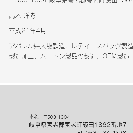
〒503-1304 岐阜県養老郡養老町飯田136
高木 洋考
​平成21年4月
アパレル婦人服製造、レディースバッグ製
製造加工、ムートン製品の製造、OEM製造
​本社
〒503-1304
岐阜県養老郡養老町飯田1362番地7
TEL 0
584
-34-
1
328